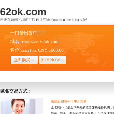
62ok.com
您正在访问的域名可以转让!This domain name is for sale!
一口价出售中！
域名
62ok.com
Domain Name:
售价
CNY 1608.00
Listing Price:
立即购买
BUY NOW
>>
>>
域名交易方式：
通过金名网(4.cn) 中介交易
金名网(4.cn)是全球领先的域名交易服务机
简单、安全、专业的第三方服务！ 为了保证交