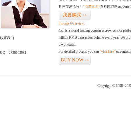
具体交易流程可
“点击这里”
查看或咨询support@
我要购买
>>
Process Overview:
4.cn is a world leading domain escrow service plat
million RMB transaction volume every year. We promi
联系我们
5 workdays.
For detailed process, you can
“visit here”
or contact
QQ：2726103981
BUY NOW
>>
Copyright © 1998 -202